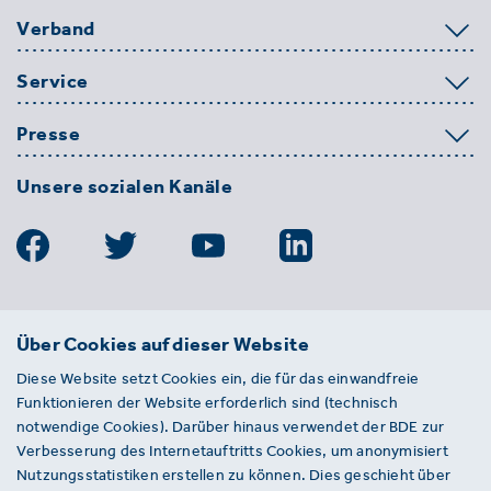
Verband
Service
Presse
Unsere sozialen Kanäle
BDE
Über Cookies auf dieser Website
Bundesverband der Deutschen
Diese Website setzt Cookies ein, die für das einwandfreie
Entsorgungs-, Wasser- und
Funktionieren der Website erforderlich sind (technisch
Kreislaufwirtschaft e. V.
notwendige Cookies). Darüber hinaus verwendet der BDE zur
Von-der-Heydt-Straße 2
Verbesserung des Internetauftritts Cookies, um anonymisiert
D 10785 Berlin
Nutzungsstatistiken erstellen zu können. Dies geschieht über