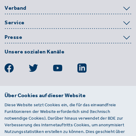
Verband
Service
Presse
Unsere sozialen Kanäle
BDE
Über Cookies auf dieser Website
Bundesverband der Deutschen
Diese Website setzt Cookies ein, die für das einwandfreie
Entsorgungs-, Wasser- und
Funktionieren der Website erforderlich sind (technisch
Kreislaufwirtschaft e. V.
notwendige Cookies). Darüber hinaus verwendet der BDE zur
Von-der-Heydt-Straße 2
Verbesserung des Internetauftritts Cookies, um anonymisiert
D 10785 Berlin
Nutzungsstatistiken erstellen zu können. Dies geschieht über