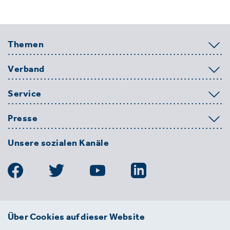
Themen
Verband
Service
Presse
Unsere sozialen Kanäle
BDE
Über Cookies auf dieser Website
Bundesverband der Deutschen