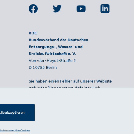
BDE
Bundesverband der Deutschen
Entsorgungs-, Wasser- und
Kreislaufwirtschaft e. V.
Von-der-Heydt-Straße 2
D 10785 Berlin
Sie haben einen Fehler auf unserer Website
gefunden? Ihnen ist ein defekter Link
aufgefallen? Wir freuen uns über Ihren
Hinweis an presse@bde.de.
lle akzeptieren
nisch notwendige Cookies