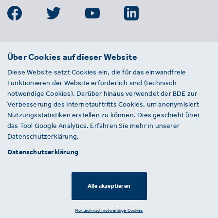
BDE
Über Cookies auf dieser Website
Bundesverband der Deutschen
Diese Website setzt Cookies ein, die für das einwandfreie
Entsorgungs-, Wasser- und
Funktionieren der Website erforderlich sind (technisch
Kreislaufwirtschaft e. V.
notwendige Cookies). Darüber hinaus verwendet der BDE zur
Von-der-Heydt-Straße 2
Verbesserung des Internetauftritts Cookies, um anonymisiert
D 10785 Berlin
Nutzungsstatistiken erstellen zu können. Dies geschieht über
das Tool Google Analytics. Erfahren Sie mehr in unserer
Sie haben einen Fehler auf unserer Website
Datenschutzerklärung.
gefunden? Ihnen ist ein defekter Link
Datenschutzerklärung
aufgefallen? Wir freuen uns über Ihren
Hinweis an presse@bde.de.
Alle akzeptieren
© 2026 · BDE
Datenschutzerklärung ·
Impressum
Nur technisch notwendige Cookies