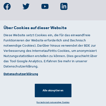
BDE
Über Cookies auf dieser Website
Bundesverband der Deutschen
Diese Website setzt Cookies ein, die für das einwandfreie
Entsorgungs-, Wasser- und
Funktionieren der Website erforderlich sind (technisch
Kreislaufwirtschaft e. V.
notwendige Cookies). Darüber hinaus verwendet der BDE zur
Von-der-Heydt-Straße 2
Verbesserung des Internetauftritts Cookies, um anonymisiert
D 10785 Berlin
Nutzungsstatistiken erstellen zu können. Dies geschieht über
das Tool Google Analytics. Erfahren Sie mehr in unserer
Sie haben einen Fehler auf unserer Website
Datenschutzerklärung.
gefunden? Ihnen ist ein defekter Link
Datenschutzerklärung
aufgefallen? Wir freuen uns über Ihren
Hinweis an presse@bde.de.
Alle akzeptieren
© 2026 · BDE
Datenschutzerklärung ·
Impressum
Nur technisch notwendige Cookies