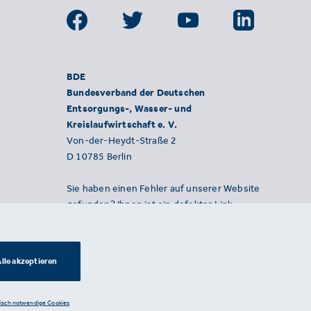
BDE
Bundesverband der Deutschen
Entsorgungs-, Wasser- und
Kreislaufwirtschaft e. V.
Von-der-Heydt-Straße 2
D 10785 Berlin
Sie haben einen Fehler auf unserer Website
gefunden? Ihnen ist ein defekter Link
aufgefallen? Wir freuen uns über Ihren
Hinweis an presse@bde.de.
lle akzeptieren
nisch notwendige Cookies