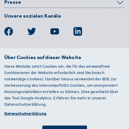
Presse
Unsere sozialen Kanäle
BDE
Über Cookies auf dieser Website
Bundesverband der Deutschen
Diese Website setzt Cookies ein, die für das einwandfreie
Entsorgungs-, Wasser- und
Funktionieren der Website erforderlich sind (technisch
Kreislaufwirtschaft e. V.
notwendige Cookies). Darüber hinaus verwendet der BDE zur
Von-der-Heydt-Straße 2
Verbesserung des Internetauftritts Cookies, um anonymisiert
D 10785 Berlin
Nutzungsstatistiken erstellen zu können. Dies geschieht über
das Tool Google Analytics. Erfahren Sie mehr in unserer
Sie haben einen Fehler auf unserer Website
Datenschutzerklärung.
gefunden? Ihnen ist ein defekter Link
Datenschutzerklärung
aufgefallen? Wir freuen uns über Ihren
Hinweis an presse@bde.de.