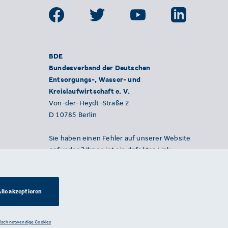
BDE
Bundesverband der Deutschen
Entsorgungs-, Wasser- und
Kreislaufwirtschaft e. V.
Von-der-Heydt-Straße 2
D 10785 Berlin
Sie haben einen Fehler auf unserer Website
gefunden? Ihnen ist ein defekter Link
aufgefallen? Wir freuen uns über Ihren
Hinweis an presse@bde.de.
lle akzeptieren
nisch notwendige Cookies