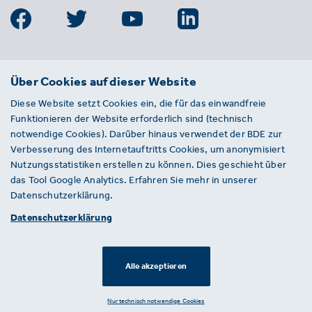
BDE
Über Cookies auf dieser Website
Bundesverband der Deutschen
Diese Website setzt Cookies ein, die für das einwandfreie
Entsorgungs-, Wasser- und
Funktionieren der Website erforderlich sind (technisch
Kreislaufwirtschaft e. V.
notwendige Cookies). Darüber hinaus verwendet der BDE zur
Von-der-Heydt-Straße 2
Verbesserung des Internetauftritts Cookies, um anonymisiert
D 10785 Berlin
Nutzungsstatistiken erstellen zu können. Dies geschieht über
das Tool Google Analytics. Erfahren Sie mehr in unserer
Sie haben einen Fehler auf unserer Website
Datenschutzerklärung.
gefunden? Ihnen ist ein defekter Link
Datenschutzerklärung
aufgefallen? Wir freuen uns über Ihren
Hinweis an presse@bde.de.
Alle akzeptieren
© 2026 · BDE
Datenschutzerklärung ·
Impressum
Nur technisch notwendige Cookies