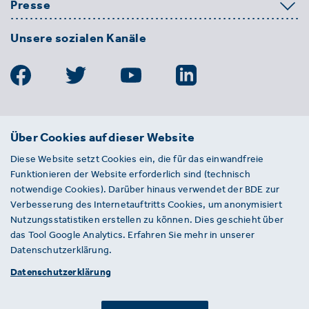
Presse
Unsere sozialen Kanäle
BDE
Über Cookies auf dieser Website
Bundesverband der Deutschen
Diese Website setzt Cookies ein, die für das einwandfreie
Entsorgungs-, Wasser- und
Funktionieren der Website erforderlich sind (technisch
Kreislaufwirtschaft e. V.
notwendige Cookies). Darüber hinaus verwendet der BDE zur
Von-der-Heydt-Straße 2
Verbesserung des Internetauftritts Cookies, um anonymisiert
D 10785 Berlin
Nutzungsstatistiken erstellen zu können. Dies geschieht über
das Tool Google Analytics. Erfahren Sie mehr in unserer
Sie haben einen Fehler auf unserer Website
Datenschutzerklärung.
gefunden? Ihnen ist ein defekter Link
Datenschutzerklärung
aufgefallen? Wir freuen uns über Ihren
Hinweis an presse@bde.de.