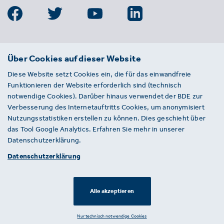
BDE
Über Cookies auf dieser Website
Bundesverband der Deutschen
Diese Website setzt Cookies ein, die für das einwandfreie
Entsorgungs-, Wasser- und
Funktionieren der Website erforderlich sind (technisch
Kreislaufwirtschaft e. V.
notwendige Cookies). Darüber hinaus verwendet der BDE zur
Von-der-Heydt-Straße 2
Verbesserung des Internetauftritts Cookies, um anonymisiert
D 10785 Berlin
Nutzungsstatistiken erstellen zu können. Dies geschieht über
das Tool Google Analytics. Erfahren Sie mehr in unserer
Sie haben einen Fehler auf unserer Website
Datenschutzerklärung.
gefunden? Ihnen ist ein defekter Link
Datenschutzerklärung
aufgefallen? Wir freuen uns über Ihren
Hinweis an presse@bde.de.
Alle akzeptieren
© 2026 · BDE
Datenschutzerklärung ·
Impressum
Nur technisch notwendige Cookies