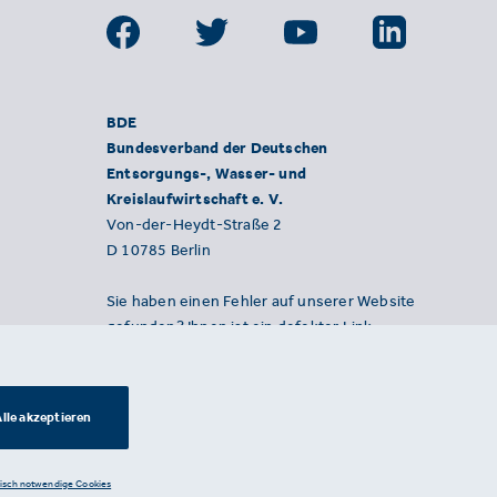
BDE
Bundesverband der Deutschen
Entsorgungs-, Wasser- und
Kreislaufwirtschaft e. V.
Von-der-Heydt-Straße 2
D 10785 Berlin
Sie haben einen Fehler auf unserer Website
gefunden? Ihnen ist ein defekter Link
aufgefallen? Wir freuen uns über Ihren
Hinweis an presse@bde.de.
lle akzeptieren
nisch notwendige Cookies