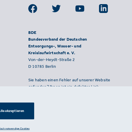
BDE
Bundesverband der Deutschen
Entsorgungs-, Wasser- und
Kreislaufwirtschaft e. V.
Von-der-Heydt-Straße 2
D 10785 Berlin
Sie haben einen Fehler auf unserer Website
gefunden? Ihnen ist ein defekter Link
aufgefallen? Wir freuen uns über Ihren
Hinweis an presse@bde.de.
lle akzeptieren
nisch notwendige Cookies