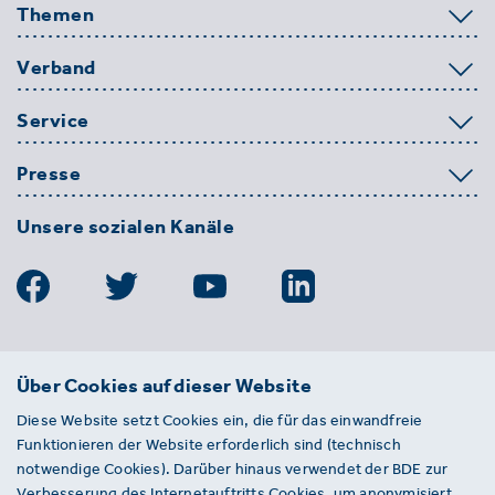
Themen
Verband
Service
Presse
Unsere sozialen Kanäle
BDE
Über Cookies auf dieser Website
Bundesverband der Deutschen
Diese Website setzt Cookies ein, die für das einwandfreie
Entsorgungs-, Wasser- und
Funktionieren der Website erforderlich sind (technisch
Kreislaufwirtschaft e. V.
notwendige Cookies). Darüber hinaus verwendet der BDE zur
Von-der-Heydt-Straße 2
Verbesserung des Internetauftritts Cookies, um anonymisiert