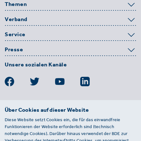
Themen
Verband
Service
Presse
Unsere sozialen Kanäle
BDE
Über Cookies auf dieser Website
Bundesverband der Deutschen
Diese Website setzt Cookies ein, die für das einwandfreie
Entsorgungs-, Wasser- und
Funktionieren der Website erforderlich sind (technisch
Kreislaufwirtschaft e. V.
notwendige Cookies). Darüber hinaus verwendet der BDE zur
Von-der-Heydt-Straße 2
Verbesserung des Internetauftritts Cookies, um anonymisiert