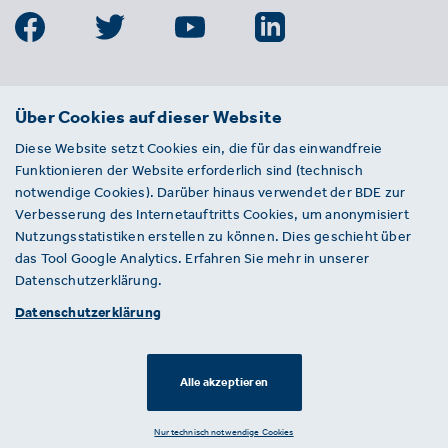
BDE
Über Cookies auf dieser Website
Bundesverband der Deutschen
Diese Website setzt Cookies ein, die für das einwandfreie
Entsorgungs-, Wasser- und
Funktionieren der Website erforderlich sind (technisch
Kreislaufwirtschaft e. V.
notwendige Cookies). Darüber hinaus verwendet der BDE zur
Von-der-Heydt-Straße 2
Verbesserung des Internetauftritts Cookies, um anonymisiert
D 10785 Berlin
Nutzungsstatistiken erstellen zu können. Dies geschieht über
das Tool Google Analytics. Erfahren Sie mehr in unserer
Sie haben einen Fehler auf unserer Website
Datenschutzerklärung.
gefunden? Ihnen ist ein defekter Link
Datenschutzerklärung
aufgefallen? Wir freuen uns über Ihren
Hinweis an presse@bde.de.
Alle akzeptieren
© 2026 · BDE
Datenschutzerklärung ·
Impressum
Nur technisch notwendige Cookies