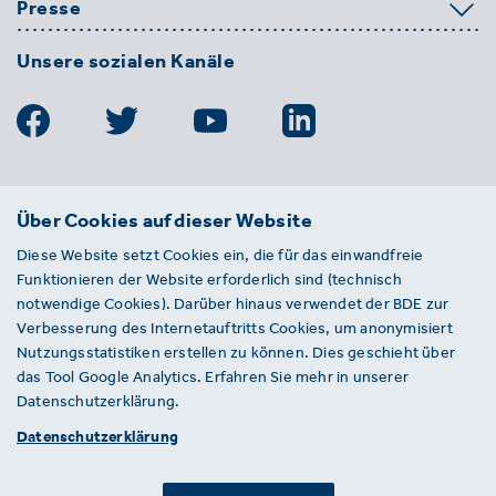
Presse
Unsere sozialen Kanäle
BDE
Über Cookies auf dieser Website
Bundesverband der Deutschen
Diese Website setzt Cookies ein, die für das einwandfreie
Entsorgungs-, Wasser- und
Funktionieren der Website erforderlich sind (technisch
Kreislaufwirtschaft e. V.
notwendige Cookies). Darüber hinaus verwendet der BDE zur
Von-der-Heydt-Straße 2
Verbesserung des Internetauftritts Cookies, um anonymisiert
D 10785 Berlin
Nutzungsstatistiken erstellen zu können. Dies geschieht über
das Tool Google Analytics. Erfahren Sie mehr in unserer
Sie haben einen Fehler auf unserer Website
Datenschutzerklärung.
gefunden? Ihnen ist ein defekter Link
Datenschutzerklärung
aufgefallen? Wir freuen uns über Ihren
Hinweis an presse@bde.de.