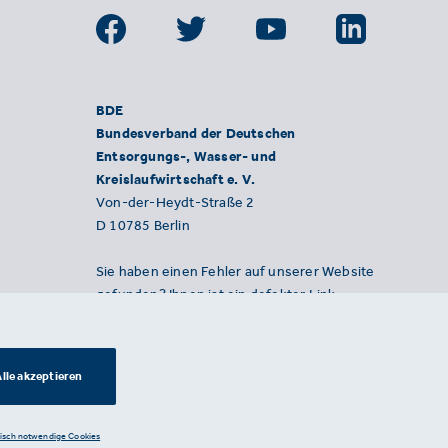
BDE
Bundesverband der Deutschen
Entsorgungs-, Wasser- und
Kreislaufwirtschaft e. V.
Von-der-Heydt-Straße 2
D 10785 Berlin
Sie haben einen Fehler auf unserer Website
gefunden? Ihnen ist ein defekter Link
aufgefallen? Wir freuen uns über Ihren
Hinweis an presse@bde.de.
lle akzeptieren
nisch notwendige Cookies