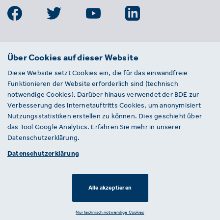
BDE
Über Cookies auf dieser Website
Bundesverband der Deutschen
Diese Website setzt Cookies ein, die für das einwandfreie
Entsorgungs-, Wasser- und
Funktionieren der Website erforderlich sind (technisch
Kreislaufwirtschaft e. V.
notwendige Cookies). Darüber hinaus verwendet der BDE zur
Von-der-Heydt-Straße 2
Verbesserung des Internetauftritts Cookies, um anonymisiert
D 10785 Berlin
Nutzungsstatistiken erstellen zu können. Dies geschieht über
das Tool Google Analytics. Erfahren Sie mehr in unserer
Sie haben einen Fehler auf unserer Website
Datenschutzerklärung.
gefunden? Ihnen ist ein defekter Link
Datenschutzerklärung
aufgefallen? Wir freuen uns über Ihren
Hinweis an presse@bde.de.
Alle akzeptieren
© 2026 · BDE
Datenschutzerklärung ·
Impressum
Nur technisch notwendige Cookies