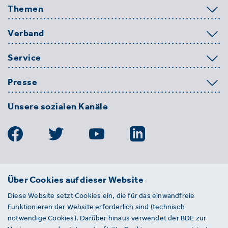
Themen
Verband
Service
Presse
Unsere sozialen Kanäle
BDE
Über Cookies auf dieser Website
Bundesverband der Deutschen
Diese Website setzt Cookies ein, die für das einwandfreie
Entsorgungs-, Wasser- und
Funktionieren der Website erforderlich sind (technisch
Kreislaufwirtschaft e. V.
notwendige Cookies). Darüber hinaus verwendet der BDE zur
Von-der-Heydt-Straße 2