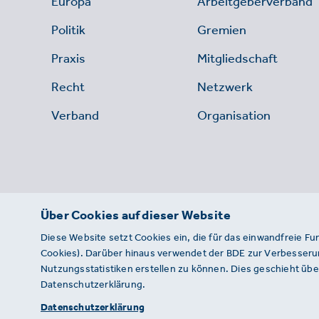
Europa
Arbeitgeberverband
Politik
Gremien
Praxis
Mitgliedschaft
Recht
Netzwerk
Verband
Organisation
Über Cookies auf dieser Website
Diese Website setzt Cookies ein, die für das einwandfreie Fu
Cookies). Darüber hinaus verwendet der BDE zur Verbesserun
Nutzungsstatistiken erstellen zu können. Dies geschieht über
Datenschutzerklärung.
© 2026 · BDE
Datenschutzerklärung