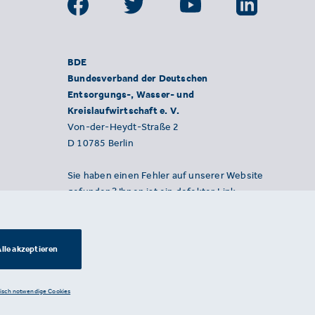
BDE
Bundesverband der Deutschen
Entsorgungs-, Wasser- und
Kreislaufwirtschaft e. V.
Von-der-Heydt-Straße 2
D 10785 Berlin
Sie haben einen Fehler auf unserer Website
gefunden? Ihnen ist ein defekter Link
aufgefallen? Wir freuen uns über Ihren
Hinweis an presse@bde.de.
lle akzeptieren
nisch notwendige Cookies
Datenschutzerklärung ·
Impressum