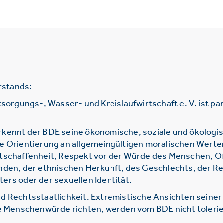
rstands:
gungs-, Wasser- und Kreislaufwirtschaft e. V. ist parte
rkennt der BDE seine ökonomische, soziale und ökologi
ie Orientierung an allgemeingültigen moralischen Werte
htschaffenheit, Respekt vor der Würde des Menschen, O
nden, der ethnischen Herkunft, des Geschlechts, der Re
ers oder der sexuellen Identität.
d Rechtsstaatlichkeit. Extremistische Ansichten seine
ie Menschenwürde richten, werden vom BDE nicht tolerie