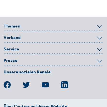
Themen
Verband
Service
Presse
Unsere sozialen Kanäle
BDE
Über Cookies auf dieser Website