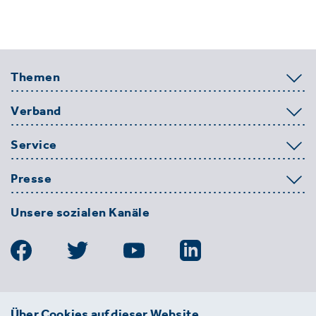
Themen
Verband
Service
Presse
Unsere sozialen Kanäle
BDE
Über Cookies auf dieser Website