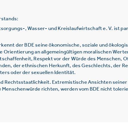
rstands:
gungs-, Wasser- und Kreislaufwirtschaft e. V. ist parte
rkennt der BDE seine ökonomische, soziale und ökologi
ie Orientierung an allgemeingültigen moralischen Werte
htschaffenheit, Respekt vor der Würde des Menschen, O
nden, der ethnischen Herkunft, des Geschlechts, der Re
ers oder der sexuellen Identität.
d Rechtsstaatlichkeit. Extremistische Ansichten seine
ie Menschenwürde richten, werden vom BDE nicht tolerie