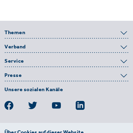
Themen
Verband
Service
Presse
Unsere sozialen Kanäle
BDE
Über Cookies auf dieser Website