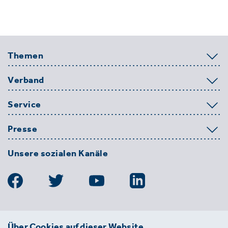
Themen
Verband
Service
Presse
Unsere sozialen Kanäle
BDE
Über Cookies auf dieser Website