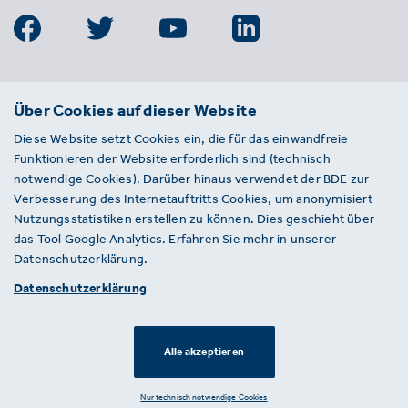
BDE
Über Cookies auf dieser Website
Bundesverband der Deutschen
Diese Website setzt Cookies ein, die für das einwandfreie
Entsorgungs-, Wasser- und
Funktionieren der Website erforderlich sind (technisch
Kreislaufwirtschaft e. V.
notwendige Cookies). Darüber hinaus verwendet der BDE zur
Von-der-Heydt-Straße 2
Verbesserung des Internetauftritts Cookies, um anonymisiert
D 10785 Berlin
Nutzungsstatistiken erstellen zu können. Dies geschieht über
das Tool Google Analytics. Erfahren Sie mehr in unserer
Sie haben einen Fehler auf unserer Website
Datenschutzerklärung.
gefunden? Ihnen ist ein defekter Link
Datenschutzerklärung
aufgefallen? Wir freuen uns über Ihren
Hinweis an presse@bde.de.
Alle akzeptieren
© 2026 · BDE
Datenschutzerklärung ·
Impressum
Nur technisch notwendige Cookies