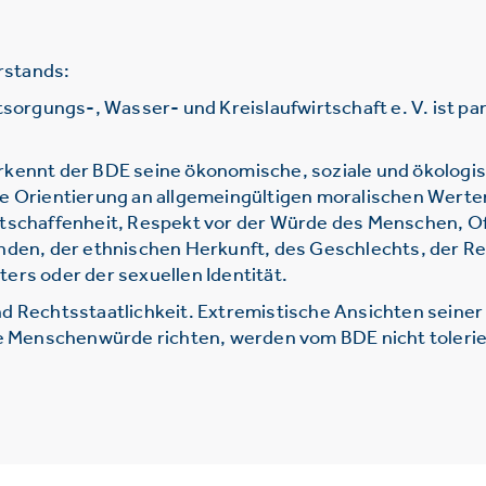
rstands:
gungs-, Wasser- und Kreislaufwirtschaft e. V. ist parte
rkennt der BDE seine ökonomische, soziale und ökologi
ie Orientierung an allgemeingültigen moralischen Werte
htschaffenheit, Respekt vor der Würde des Menschen, O
nden, der ethnischen Herkunft, des Geschlechts, der Re
ers oder der sexuellen Identität.
d Rechtsstaatlichkeit. Extremistische Ansichten seine
ie Menschenwürde richten, werden vom BDE nicht tolerie