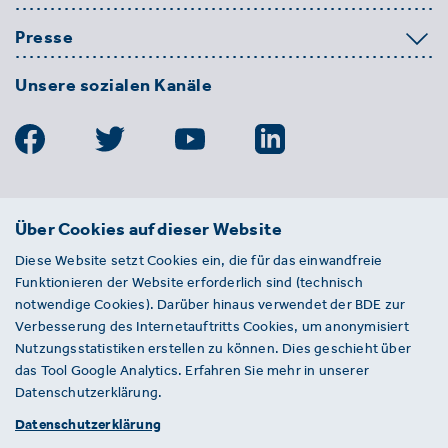
Presse
Unsere sozialen Kanäle
BDE
Über Cookies auf dieser Website
Bundesverband der Deutschen
Diese Website setzt Cookies ein, die für das einwandfreie
Entsorgungs-, Wasser- und
Funktionieren der Website erforderlich sind (technisch
Kreislaufwirtschaft e. V.
notwendige Cookies). Darüber hinaus verwendet der BDE zur
Von-der-Heydt-Straße 2
Verbesserung des Internetauftritts Cookies, um anonymisiert
D 10785 Berlin
Nutzungsstatistiken erstellen zu können. Dies geschieht über
das Tool Google Analytics. Erfahren Sie mehr in unserer
Sie haben einen Fehler auf unserer Website
Datenschutzerklärung.
gefunden? Ihnen ist ein defekter Link
Datenschutzerklärung
aufgefallen? Wir freuen uns über Ihren