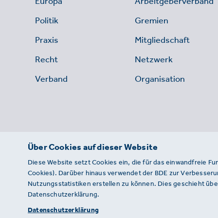
Europa
Arbeitgeberverband
Politik
Gremien
Praxis
Mitgliedschaft
Recht
Netzwerk
Verband
Organisation
Über Cookies auf dieser Website
Diese Website setzt Cookies ein, die für das einwandfreie Fu
Cookies). Darüber hinaus verwendet der BDE zur Verbesserun
Nutzungsstatistiken erstellen zu können. Dies geschieht über
Datenschutzerklärung.
© 2026 · BDE
Datenschutzerklärung