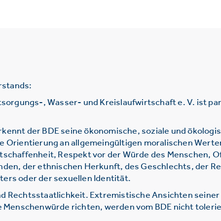
rstands:
gungs-, Wasser- und Kreislaufwirtschaft e. V. ist parte
rkennt der BDE seine ökonomische, soziale und ökologi
ie Orientierung an allgemeingültigen moralischen Werte
htschaffenheit, Respekt vor der Würde des Menschen, O
nden, der ethnischen Herkunft, des Geschlechts, der Re
ers oder der sexuellen Identität.
d Rechtsstaatlichkeit. Extremistische Ansichten seine
ie Menschenwürde richten, werden vom BDE nicht tolerie