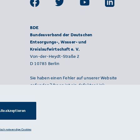
BDE
Bundesverband der Deutschen
Entsorgungs-, Wasser- und
Kreislaufwirtschaft e. V.
Von-der-Heydt-Straße 2
D 10785 Berlin
Sie haben einen Fehler auf unserer Website
gefunden? Ihnen ist ein defekter Link
aufgefallen? Wir freuen uns über Ihren
Hinweis an presse@bde.de.
lle akzeptieren
nisch notwendige Cookies
Datenschutzerklärung ·
Impressum