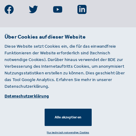
BDE
Über Cookies auf dieser Website
Bundesverband der Deutschen
Diese Website setzt Cookies ein, die für das einwandfreie
Entsorgungs-, Wasser- und
Funktionieren der Website erforderlich sind (technisch
Kreislaufwirtschaft e. V.
notwendige Cookies). Darüber hinaus verwendet der BDE zur
Von-der-Heydt-Straße 2
Verbesserung des Internetauftritts Cookies, um anonymisiert
D 10785 Berlin
Nutzungsstatistiken erstellen zu können. Dies geschieht über
das Tool Google Analytics. Erfahren Sie mehr in unserer
Sie haben einen Fehler auf unserer Website
Datenschutzerklärung.
gefunden? Ihnen ist ein defekter Link
Datenschutzerklärung
aufgefallen? Wir freuen uns über Ihren
Hinweis an presse@bde.de.
Alle akzeptieren
© 2026 · BDE
Datenschutzerklärung ·
Impressum
Nur technisch notwendige Cookies