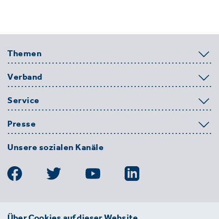
Themen
Verband
Service
Presse
Unsere sozialen Kanäle
BDE
Über Cookies auf dieser Website