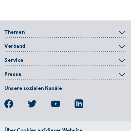
Themen
Verband
Service
Presse
Unsere sozialen Kanäle
BDE
Über Cookies auf dieser Website