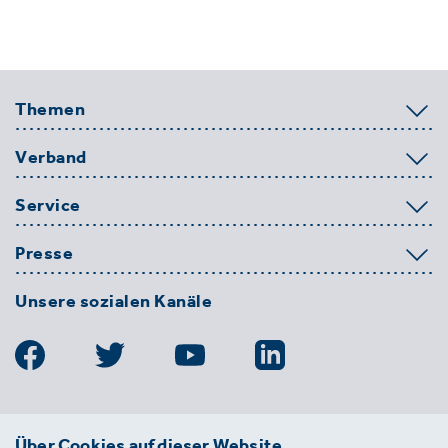
Themen
Verband
Service
Presse
Unsere sozialen Kanäle
BDE
Über Cookies auf dieser Website