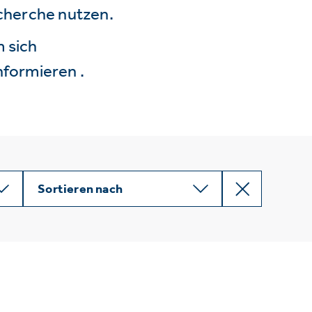
echerche nutzen.
 sich
nformieren .
Sortieren nach