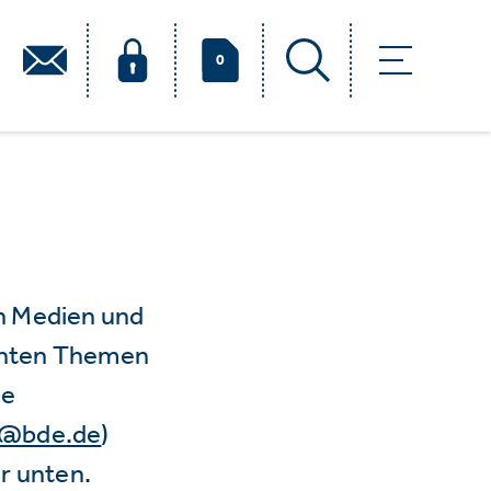
0
n Medien und
vanten Themen
ie
e@bde.de
)
r unten.