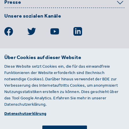
Presse
Unsere sozialen Kanäle
BDE
Über Cookies auf dieser Website
Bundesverband der Deutschen
Diese Website setzt Cookies ein, die für das einwandfreie
Entsorgungs-, Wasser- und
Funktionieren der Website erforderlich sind (technisch
Kreislaufwirtschaft e. V.
notwendige Cookies). Darüber hinaus verwendet der BDE zur
Von-der-Heydt-Straße 2
Verbesserung des Internetauftritts Cookies, um anonymisiert
D 10785 Berlin
Nutzungsstatistiken erstellen zu können. Dies geschieht über
das Tool Google Analytics. Erfahren Sie mehr in unserer
Sie haben einen Fehler auf unserer Website
Datenschutzerklärung.
gefunden? Ihnen ist ein defekter Link
Datenschutzerklärung
aufgefallen? Wir freuen uns über Ihren
Hinweis an presse@bde.de.