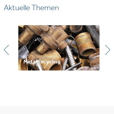
Aktuelle Themen
g
Metallrecycling
Br