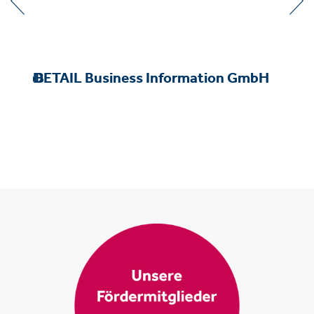
rtG mbB
DETAIL Business Information GmbH
c-tr