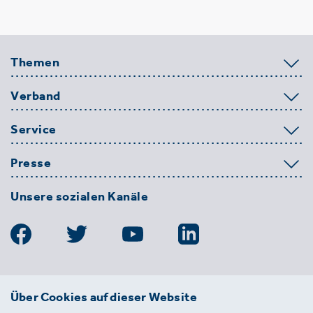
Themen
Verband
Service
Presse
Unsere sozialen Kanäle
BDE
Über Cookies auf dieser Website
Bundesverband der Deutschen