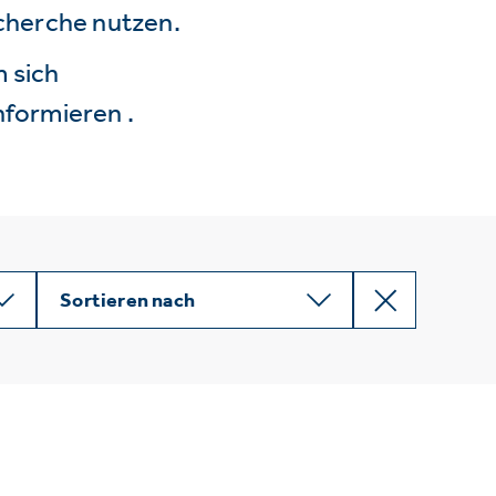
echerche nutzen.
 sich
nformieren .
Sortieren nach