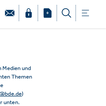
0
n Medien und
vanten Themen
ie
e@bde.de
)
r unten.