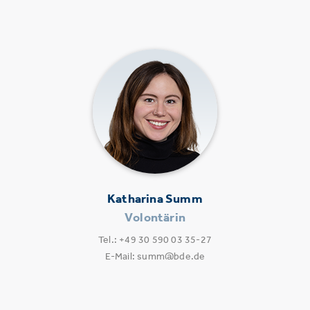
Katharina Summ
Volontärin
Tel.: +49 30 590 03 35-27
E-Mail: summ@bde.de