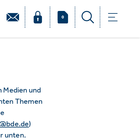
0
n Medien und
vanten Themen
ie
e@bde.de
)
r unten.