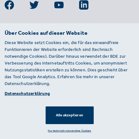
BDE
Über Cookies auf dieser Website
Bundesverband der Deutschen
Diese Website setzt Cookies ein, die für das einwandfreie
Entsorgungs-, Wasser- und
Funktionieren der Website erforderlich sind (technisch
Kreislaufwirtschaft e. V.
notwendige Cookies). Darüber hinaus verwendet der BDE zur
Von-der-Heydt-Straße 2
Verbesserung des Internetauftritts Cookies, um anonymisiert
D 10785 Berlin
Nutzungsstatistiken erstellen zu können. Dies geschieht über
das Tool Google Analytics. Erfahren Sie mehr in unserer
Sie haben einen Fehler auf unserer Website
Datenschutzerklärung.
gefunden? Ihnen ist ein defekter Link
Datenschutzerklärung
aufgefallen? Wir freuen uns über Ihren
Hinweis an presse@bde.de.
Alle akzeptieren
© 2026 · BDE
Datenschutzerklärung ·
Impressum
Nur technisch notwendige Cookies