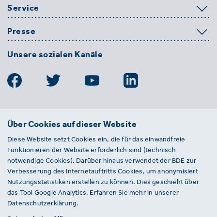
Service
Presse
Unsere sozialen Kanäle
BDE
Über Cookies auf dieser Website
Bundesverband der Deutschen
Diese Website setzt Cookies ein, die für das einwandfreie
Entsorgungs-, Wasser- und
Funktionieren der Website erforderlich sind (technisch
Kreislaufwirtschaft e. V.
notwendige Cookies). Darüber hinaus verwendet der BDE zur
Von-der-Heydt-Straße 2
Verbesserung des Internetauftritts Cookies, um anonymisiert
D 10785 Berlin
Nutzungsstatistiken erstellen zu können. Dies geschieht über
das Tool Google Analytics. Erfahren Sie mehr in unserer
Sie haben einen Fehler auf unserer Website
Datenschutzerklärung.
gefunden? Ihnen ist ein defekter Link