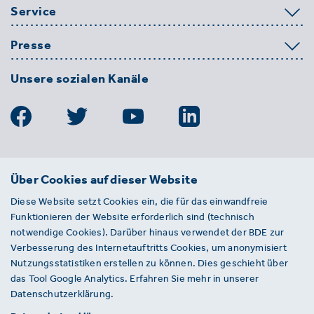
Service
Presse
Unsere sozialen Kanäle
BDE
Über Cookies auf dieser Website
Bundesverband der Deutschen
Diese Website setzt Cookies ein, die für das einwandfreie
Entsorgungs-, Wasser- und
Funktionieren der Website erforderlich sind (technisch
Kreislaufwirtschaft e. V.
notwendige Cookies). Darüber hinaus verwendet der BDE zur
Von-der-Heydt-Straße 2
Verbesserung des Internetauftritts Cookies, um anonymisiert
D 10785 Berlin
Nutzungsstatistiken erstellen zu können. Dies geschieht über
das Tool Google Analytics. Erfahren Sie mehr in unserer
Sie haben einen Fehler auf unserer Website
Datenschutzerklärung.
gefunden? Ihnen ist ein defekter Link