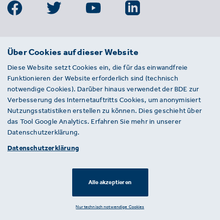
BDE
Über Cookies auf dieser Website
Bundesverband der Deutschen
Diese Website setzt Cookies ein, die für das einwandfreie
Entsorgungs-, Wasser- und
Funktionieren der Website erforderlich sind (technisch
Kreislaufwirtschaft e. V.
notwendige Cookies). Darüber hinaus verwendet der BDE zur
Von-der-Heydt-Straße 2
Verbesserung des Internetauftritts Cookies, um anonymisiert
D 10785 Berlin
Nutzungsstatistiken erstellen zu können. Dies geschieht über
das Tool Google Analytics. Erfahren Sie mehr in unserer
Sie haben einen Fehler auf unserer Website
Datenschutzerklärung.
gefunden? Ihnen ist ein defekter Link
Datenschutzerklärung
aufgefallen? Wir freuen uns über Ihren
Hinweis an presse@bde.de.
Alle akzeptieren
© 2026 · BDE
Datenschutzerklärung ·
Impressum
Nur technisch notwendige Cookies