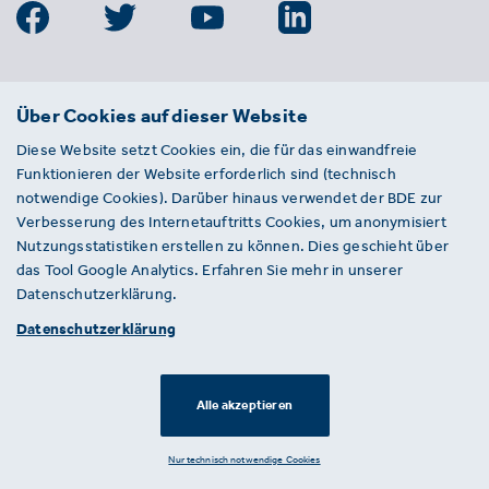
BDE
Über Cookies auf dieser Website
Bundesverband der Deutschen
Diese Website setzt Cookies ein, die für das einwandfreie
Entsorgungs-, Wasser- und
Funktionieren der Website erforderlich sind (technisch
Kreislaufwirtschaft e. V.
notwendige Cookies). Darüber hinaus verwendet der BDE zur
Von-der-Heydt-Straße 2
Verbesserung des Internetauftritts Cookies, um anonymisiert
D 10785 Berlin
Nutzungsstatistiken erstellen zu können. Dies geschieht über
das Tool Google Analytics. Erfahren Sie mehr in unserer
Sie haben einen Fehler auf unserer Website
Datenschutzerklärung.
gefunden? Ihnen ist ein defekter Link
Datenschutzerklärung
aufgefallen? Wir freuen uns über Ihren
Hinweis an presse@bde.de.
Alle akzeptieren
© 2026 · BDE
Datenschutzerklärung ·
Impressum
Nur technisch notwendige Cookies