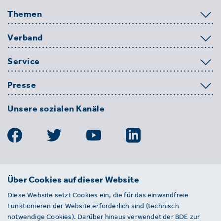
Themen
Verband
Service
Presse
Unsere sozialen Kanäle
BDE
Über Cookies auf dieser Website
Bundesverband der Deutschen
Diese Website setzt Cookies ein, die für das einwandfreie
Entsorgungs-, Wasser- und
Funktionieren der Website erforderlich sind (technisch
Kreislaufwirtschaft e. V.
notwendige Cookies). Darüber hinaus verwendet der BDE zur
Von-der-Heydt-Straße 2