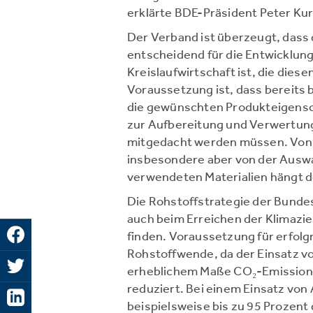
erklärte BDE-Präsident Peter Kur
Der Verband ist überzeugt, dass 
entscheidend für die Entwicklung
Kreislaufwirtschaft ist, die die
Voraussetzung ist, dass bereits 
die gewünschten Produkteigensch
zur Aufbereitung und Verwertung
mitgedacht werden müssen. Von 
insbesondere aber von der Ausw
verwendeten Materialien hängt de
Die Rohstoffstrategie der Bundes
auch beim Erreichen der Klimazie
finden. Voraussetzung für erfolg
Rohstoffwende, da der Einsatz vo
erheblichem Maße CO₂-Emission
reduziert. Bei einem Einsatz vo
beispielsweise bis zu 95 Prozen