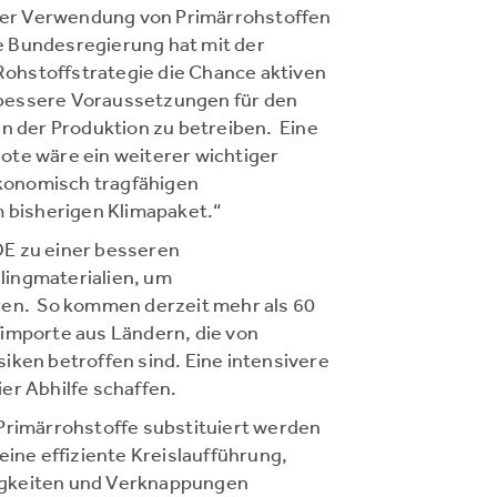
 der Verwendung von Primärrohstoffen
 Bundesregierung hat mit der
ohstoffstrategie die Chance aktiven
bessere Voraussetzungen für den
in der Produktion zu betreiben. Eine
ote wäre ein weiterer wichtiger
 ökonomisch tragfähigen
m bisherigen Klimapaket.“
E zu einer besseren
lingmaterialien, um
ren. So kommen derzeit mehr als 60
fimporte aus Ländern, die von
iken betroffen sind. Eine intensivere
er Abhilfe schaffen.
le Primärrohstoffe substituiert werden
eine effiziente Kreislaufführung,
igkeiten und Verknappungen