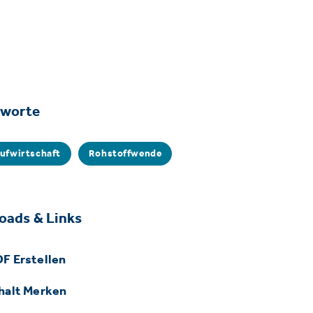
gworte
aufwirtschaft
Rohstoffwende
oads & Links
F Erstellen
halt Merken