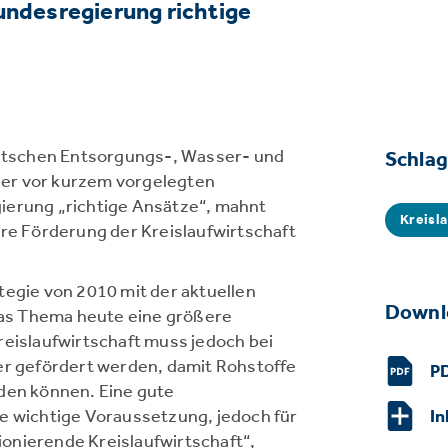
undesregierung richtige
tschen Entsorgungs-, Wasser- und
Schla
 der vor kurzem vorgelegten
ierung „richtige Ansätze“, mahnt
Kreisl
ere Förderung der Kreislaufwirtschaft
tegie von 2010 mit der aktuellen
Downl
 das Thema heute eine größere
reislaufwirtschaft muss jedoch bei
er gefördert werden, damit Rohstoffe
PD
rden können. Eine gute
e wichtige Voraussetzung, jedoch für
In
onierende Kreislaufwirtschaft“,