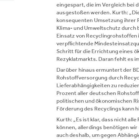
eingespart, die im Vergleich bei
ausgestoßen werden. Kurth: „Die
konsequenten Umsetzung ihrer R
Klima- und Umweltschutz durch 
Einsatz von Recyclingrohstoffen 
verpflichtende Mindesteinsatzqu
Schritt für die Errichtung eines
Rezyklatmarkts. Daran fehlt es i
Darüber hinaus ermuntert der BD
Rohstoffversorgung durch Recyc
Lieferabhängigkeiten zu reduzie
Prozent aller deutschen Rohstof
politischen und ökonomischen Ris
Förderung des Recyclings kann hi
Kurth: „Es ist klar, dass nicht al
können, allerdings benötigen wir 
auch deshalb, um gegen Abhäng