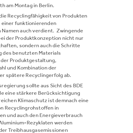
th am Montag in Berlin.
die Recyclingfähigkeit von Produkten
 einer funktionierenden
sen Namen auch verdient. Zwingende
bei der Produktkonzeption nicht nur
aften, sondern auch die Schritte
 des benutzten Materials
der Produktgestaltung,
ahl und Kombination der
r spätere Recyclingerfolg ab.
regierung sollte aus Sicht des BDE
le eine stärkere Berücksichtigung
reichen Klimaschutz ist demnach eine
n Recyclingrohstoffen in
en und auch den Energieverbrauch
n Aluminium-Rezyklaten werden
t der Treibhausgasemissionen