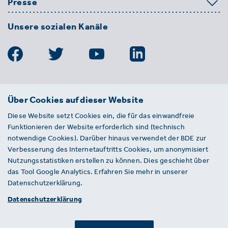
Presse
Unsere sozialen Kanäle
BDE
Über Cookies auf dieser Website
Bundesverband der Deutschen
Diese Website setzt Cookies ein, die für das einwandfreie
Entsorgungs-, Wasser- und
Funktionieren der Website erforderlich sind (technisch
Kreislaufwirtschaft e. V.
notwendige Cookies). Darüber hinaus verwendet der BDE zur
Von-der-Heydt-Straße 2
Verbesserung des Internetauftritts Cookies, um anonymisiert
D 10785 Berlin
Nutzungsstatistiken erstellen zu können. Dies geschieht über
das Tool Google Analytics. Erfahren Sie mehr in unserer
Sie haben einen Fehler auf unserer Website
Datenschutzerklärung.
gefunden? Ihnen ist ein defekter Link
Datenschutzerklärung
aufgefallen? Wir freuen uns über Ihren
Hinweis an presse@bde.de.