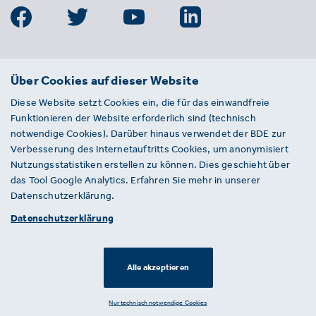
BDE
Über Cookies auf dieser Website
Bundesverband der Deutschen
Diese Website setzt Cookies ein, die für das einwandfreie
Entsorgungs-, Wasser- und
Funktionieren der Website erforderlich sind (technisch
Kreislaufwirtschaft e. V.
notwendige Cookies). Darüber hinaus verwendet der BDE zur
Von-der-Heydt-Straße 2
Verbesserung des Internetauftritts Cookies, um anonymisiert
D 10785 Berlin
Nutzungsstatistiken erstellen zu können. Dies geschieht über
das Tool Google Analytics. Erfahren Sie mehr in unserer
Sie haben einen Fehler auf unserer Website
Datenschutzerklärung.
gefunden? Ihnen ist ein defekter Link
Datenschutzerklärung
aufgefallen? Wir freuen uns über Ihren
Hinweis an presse@bde.de.
Alle akzeptieren
© 2026 · BDE
Datenschutzerklärung ·
Impressum
Nur technisch notwendige Cookies