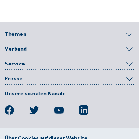
Themen
Verband
Service
Presse
Unsere sozialen Kanäle
BDE
Über Cookies auf dieser Website